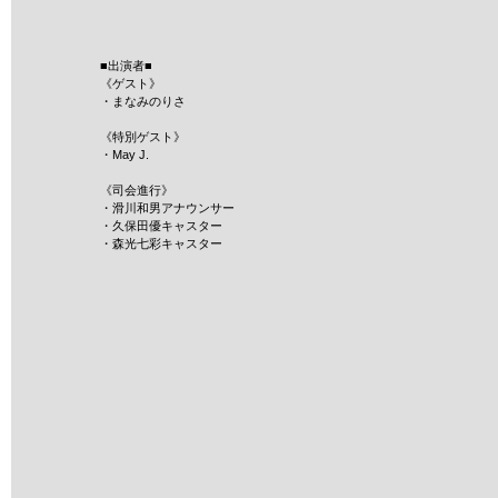
■出演者■
《ゲスト》
・まなみのりさ
《特別ゲスト》
・May J.
《司会進行》
・滑川和男アナウンサー
・久保田優キャスター
・森光七彩キャスター