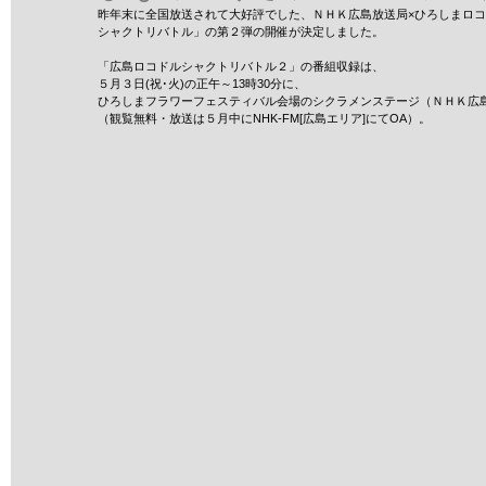
昨年末に全国放送されて大好評でした、ＮＨＫ広島放送局×ひろしまロ
シャクトリバトル」の第２弾の開催が決定しました。
「広島ロコドルシャクトリバトル２」の番組収録は、
５月３日(祝･火)の正午～13時30分に、
ひろしまフラワーフェスティバル会場のシクラメンステージ（ＮＨＫ広
（観覧無料・放送は５月中にNHK-FM[広島エリア]にてOA）。