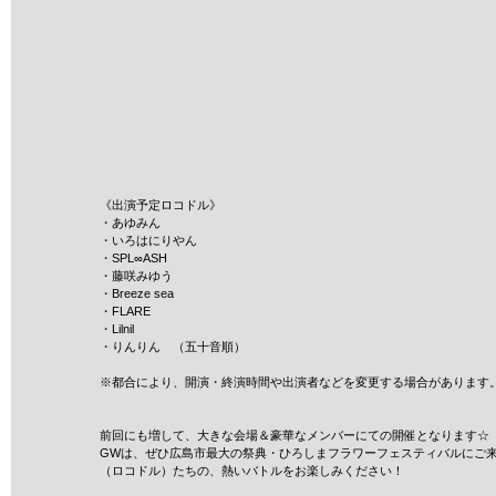
《出演予定ロコドル》
・あゆみん
・いろはにりやん
・SPL∞ASH
・藤咲みゆう
・Breeze sea
・FLARE
・Lilnil
・りんりん　（五十音順）
※都合により、開演・終演時間や出演者などを変更する場合があります
前回にも増して、大きな会場＆豪華なメンバーにての開催となります☆
GWは、ぜひ広島市最大の祭典・ひろしまフラワーフェスティバルにご
（ロコドル）たちの、熱いバトルをお楽しみください！